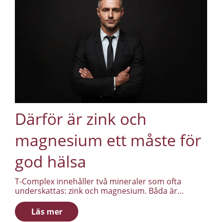
Därför är zink och
magnesium ett måste för
god hälsa
T-Complex innehåller två mineraler som ofta
underskattas: zink och magnesium. Båda är
involverade i en rad processer i kroppen, och båda
är relevanta för män som vill ha ut mer av
Läs mer
vardagen.