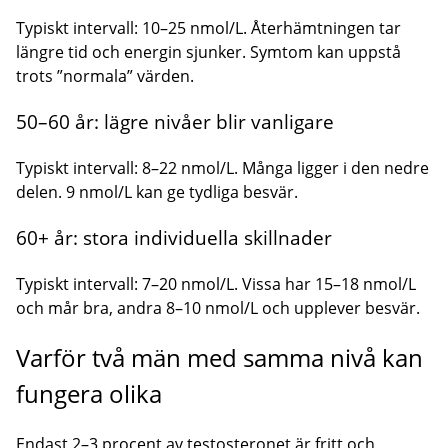
Typiskt intervall: 10–25 nmol/L. Återhämtningen tar
längre tid och energin sjunker. Symtom kan uppstå
trots ”normala” värden.
50–60 år: lägre nivåer blir vanligare
Typiskt intervall: 8–22 nmol/L. Många ligger i den nedre
delen. 9 nmol/L kan ge tydliga besvär.
60+ år: stora individuella skillnader
Typiskt intervall: 7–20 nmol/L. Vissa har 15–18 nmol/L
och mår bra, andra 8–10 nmol/L och upplever besvär.
Varför två män med samma nivå kan
fungera olika
Endast 2–3 procent av testosteronet är fritt och