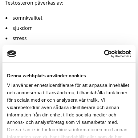
Testosteron påverkas av:
sömnkvalitet
sjukdom
stress
hård träning
alkohol
viktförändringar
Denna webbplats använder cookies
Vi använder enhetsidentifierare för att anpassa innehållet
Två morgonmätningar med 2–4 veckors mellanrum
och annonserna till användarna, tillhandahålla funktioner
ger bättre underlag.
för sociala medier och analysera vår trafik. Vi
Vad gör du med informationen?
vidarebefordrar även sådana identifierare och annan
information från din enhet till de sociala medier och
annons- och analysföretag som vi samarbetar med.
1. Allt är bra
Dessa kan i sin tur kombinera informationen med annan
information som du har tillhandahållit eller som de har