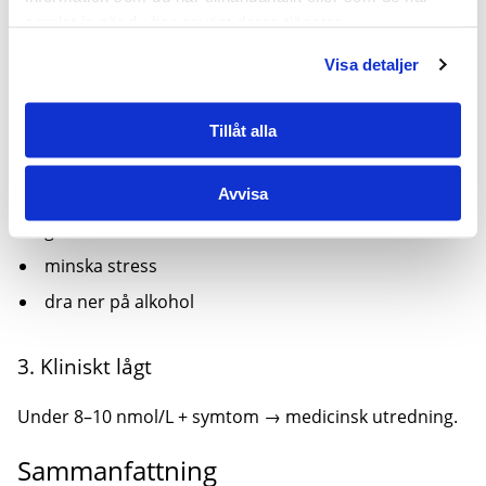
Normal nivå + inga symtom → fortsätt som vanligt.
samlat in när du har använt deras tjänster.
2. Gråzonen
Visa detaljer
Börja med livsstilsåtgärder:
Tillåt alla
prioritera sömn
styrketräna
Avvisa
gå ner i vikt vid behov
minska stress
dra ner på alkohol
3. Kliniskt lågt
Under 8–10 nmol/L + symtom → medicinsk utredning.
Sammanfattning